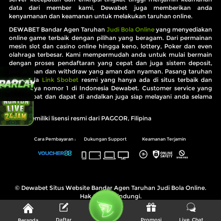
data dari member kami, Dewabet juga memberikan anda
kenyamanan dan keamanan untuk melakukan taruhan online.
DEWABET Bandar Agen Taruhan
Judi Bola Online
yang menyediakan
online game terbaik dengan pilihan yang beragam. Dari permainan
mesin slot dan casino online hingga keno, lottery, Poker dan even
olahraga terbesar. Kami mempermudah anda untuk mulai bermain
dengan proses pendaftaran yang cepat dan juga sistem deposit,
pengiriman dan withdraw yang aman dan nyaman. Pasang taruhan
bola anda
Link Sbobet
resmi yang hanya ada di situs terbaik dan
terpercaya nomor 1 di Indonesia Dewabet. Customer service yang
bersahabat dan dapat di andalkan juga siap melayani anda selama
24/7.
Kami memiliki lisensi resmi dari PAGCOR, Filipina
Cara Pembayaran :
Dukungan Support
Keamanan Terjamin
CHOOSE YOUR BETTING
© Dewabet Situs Website Bandar Agen Taruhan Judi Bola Online.
Hak Cipta Dilindungi.
Daftar
Promosi
Live Chat
Beranda