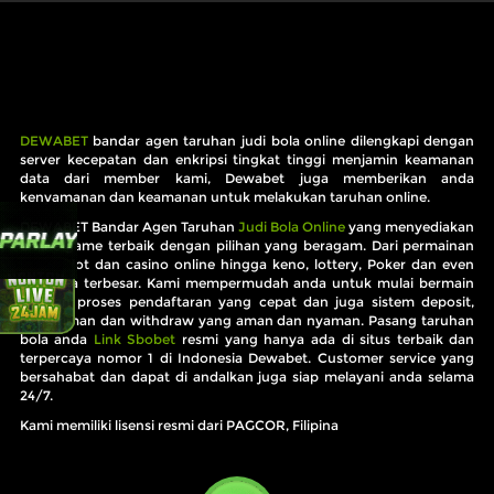
DEWABET
bandar agen taruhan judi bola online dilengkapi dengan
server kecepatan dan enkripsi tingkat tinggi menjamin keamanan
data dari member kami, Dewabet juga memberikan anda
kenyamanan dan keamanan untuk melakukan taruhan online.
DEWABET Bandar Agen Taruhan
Judi Bola Online
yang menyediakan
online game terbaik dengan pilihan yang beragam. Dari permainan
mesin slot dan casino online hingga keno, lottery, Poker dan even
olahraga terbesar. Kami mempermudah anda untuk mulai bermain
dengan proses pendaftaran yang cepat dan juga sistem deposit,
pengiriman dan withdraw yang aman dan nyaman. Pasang taruhan
bola anda
Link Sbobet
resmi yang hanya ada di situs terbaik dan
terpercaya nomor 1 di Indonesia Dewabet. Customer service yang
bersahabat dan dapat di andalkan juga siap melayani anda selama
24/7.
Kami memiliki lisensi resmi dari PAGCOR, Filipina