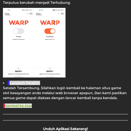
Terputus berubah menjadi Terhubung.
Langkah Terakhir
Setelah Tersambung, Silahkan login kembali ke halaman situs game
slot kesayangan anda melalui web browser apapun, Dan kami pastikan
semua game dapat diakses dengan lancar kembali tanpa kendala.
Kembali ke atas
Unduh Aplikasi Sekarang!