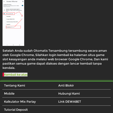
Setelah Anda sudah Otomatis Tersambung tersambung secara aman
oleh Google Chrome, Silahkan login kembali ke halaman situs game
slot kesayangan anda melalui web browser Google Chrome, Dan kami
pastikan semua game dapat diakses dengan lancar kembali tanpa
kendala.
Kembali ke atas
Tentang Kami
Anti Blokir
Mobile
Hubungi Kami
Kalkulator Mix Parlay
Link DEWABET
Tutorial Deposit