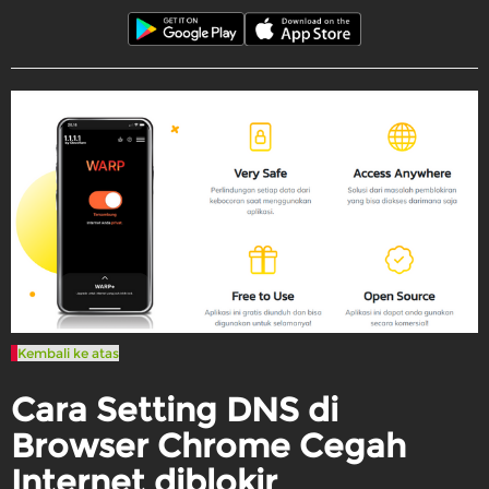
Kembali ke atas
Cara Setting DNS di
Browser Chrome Cegah
Internet diblokir