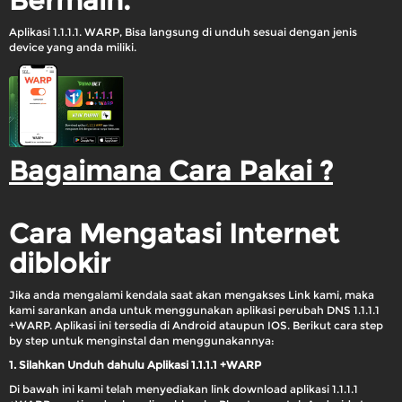
Bermain.
Aplikasi 1.1.1.1. WARP, Bisa langsung di unduh sesuai dengan jenis
device yang anda miliki.
Bagaimana Cara Pakai ?
Cara Mengatasi Internet
diblokir
Jika anda mengalami kendala saat akan mengakses Link kami, maka
kami sarankan anda untuk menggunakan aplikasi perubah DNS 1.1.1.1
+WARP. Aplikasi ini tersedia di Android ataupun IOS. Berikut cara step
by step untuk menginstal dan menggunakannya:
1. Silahkan Unduh dahulu Aplikasi 1.1.1.1 +WARP
Di bawah ini kami telah menyediakan link download aplikasi 1.1.1.1