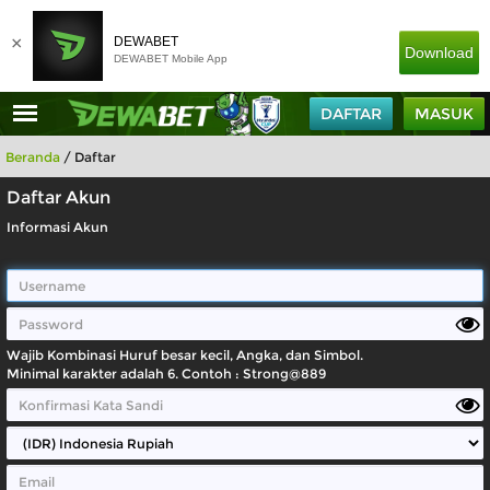
×
DEWABET
Download
DEWABET Mobile App
DAFTAR
MASUK
Beranda
/
Daftar
Daftar Akun
Informasi Akun
Wajib Kombinasi Huruf besar kecil, Angka, dan Simbol.
Minimal karakter adalah 6. Contoh : Strong@889