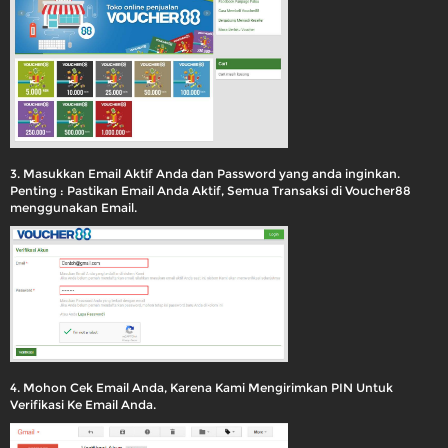
3. Masukkan Email Aktif Anda dan Password yang anda inginkan.
Penting : Pastikan Email Anda Aktif, Semua Transaksi di Voucher88
menggunakan Email.
4. Mohon Cek Email Anda, Karena Kami Mengirimkan PIN Untuk
Verifikasi Ke Email Anda.