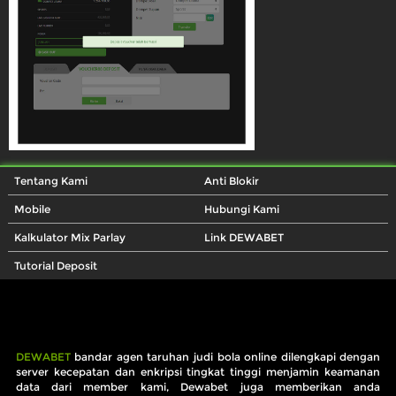
Tentang Kami
Anti Blokir
Mobile
Hubungi Kami
Kalkulator Mix Parlay
Link DEWABET
Tutorial Deposit
DEWABET
bandar agen taruhan judi bola online dilengkapi dengan
server kecepatan dan enkripsi tingkat tinggi menjamin keamanan
data dari member kami, Dewabet juga memberikan anda