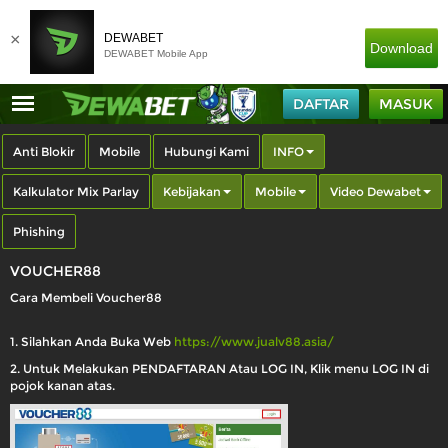
×
DEWABET
Download
DEWABET Mobile App
DAFTAR
MASUK
Anti Blokir
Mobile
Hubungi Kami
INFO
Kalkulator Mix Parlay
Kebijakan
Mobile
Video Dewabet
Phishing
VOUCHER88
Cara Membeli Voucher88
1. Silahkan Anda Buka Web
https://www.jualv88.asia/
2. Untuk Melakukan PENDAFTARAN Atau LOG IN, Klik menu LOG IN di
pojok kanan atas.