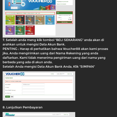
7. Setelah anda meng klik tombol "BELI SEKARANG" anda akan di
arahkan untuk mengisi Data Akun Bank.
PENTING : Harap di perhatikan bahwa Voucher88 akan kami proses
jika, Anda mengirimkan uang dari Nama Rekening yang anda
daftarkan. Kami tidak menerima pengiriman uang dari nama yang
berbeda yang ada di akun anda.
Setelah Anda mengisi Data Akun Bank Anda, Klik "SIMPAN"
8. Lanjutkan Pembayaran