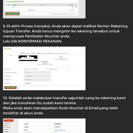
9. Di akhir Proses transaksi, Anda akan dapat melihat Nomor Rekening
tujuan Transfer. Anda harus mengirim ke rekening tersebut untuk
memproses Pembelian Voucher anda.
Lalu klik KONFIRMASI PESANAN.
10. Setelah anda melakukan transfer sejumlah uang ke rekening kami
dan jika transferan itu sudah kami terima.
Maka anda akan mendapatkan Kode Voucher di Email yang telah
terdaftar di akun anda.