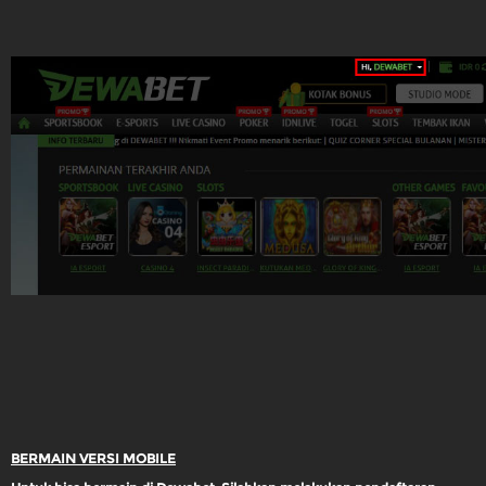
BERMAIN VERSI MOBILE